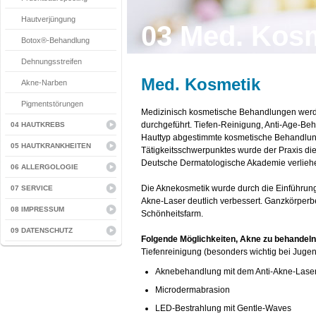
Hautverjüngung
03 Med. Kos
Botox®-Behandlung
Dehnungsstreifen
Med. Kosmetik
Akne-Narben
Pigmentstörungen
Medizinisch kosmetische Behandlungen werd
durchgeführt. Tiefen-Reinigung, Anti-Age-Be
04 HAUTKREBS
Hauttyp abgestimmte kosmetische Behandlung
05 HAUTKRANKHEITEN
Tätigkeitsschwerpunktes wurde der Praxis d
Deutsche Dermatologische Akademie verlieh
06 ALLERGOLOGIE
Die Aknekosmetik wurde durch die Einführun
07 SERVICE
Akne-Laser deutlich verbessert. Ganzkörper
08 IMPRESSUM
Schönheitsfarm.
09 DATENSCHUTZ
Folgende Möglichkeiten, Akne zu behandeln,
Tiefenreinigung (besonders wichtig bei Juge
Aknebehandlung mit dem Anti-Akne-Lase
Microdermabrasion
LED-Bestrahlung mit Gentle-Waves