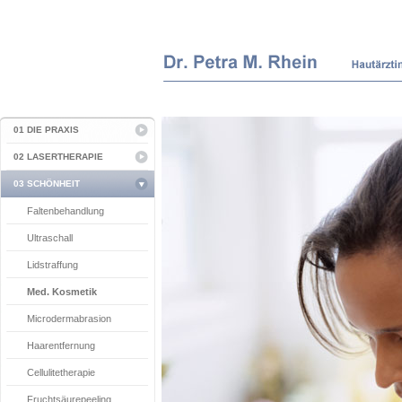
01 DIE PRAXIS
02 LASERTHERAPIE
03 SCHÖNHEIT
Faltenbehandlung
Ultraschall
Lidstraffung
Med. Kosmetik
Microdermabrasion
Haarentfernung
Cellulitetherapie
Fruchtsäurepeeling