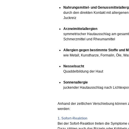
Nahrungsmittel- und Genussmittelallerg
durch den direkten Kontakt mit allergen
Juckreiz
Arzneimittelallergien
symmetrischer Hautausschlag am gesamten 
Schmerzmittel und Rheumamittel
Allergien gegen bestimmte Stoffe und Ma
wie Metall, Kunstharze, Formalin, Öle, Wa
Nesselsucht
Quaddelbildung der Haut
Sonnenallergie
juckender Hautausschlag nach Lichtexpos
Anhand der zeitlichen Verschiebung können z
werden:
1. Sofort-Reaktion
Bei der Sofort-Reaktion treten die Symptome u
Dazu zählen auch das Bizzeln oder Kribbeln 