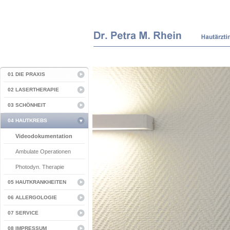
01 DIE PRAXIS
02 LASERTHERAPIE
03 SCHÖNHEIT
04 HAUTKREBS
Videodokumentation
Ambulate Operationen
Photodyn. Therapie
05 HAUTKRANKHEITEN
06 ALLERGOLOGIE
07 SERVICE
08 IMPRESSUM